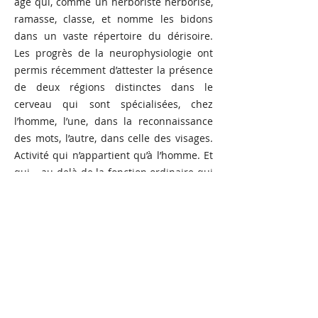
age qui, comme un herboriste herborise,
ramasse, classe, et nomme les bidons
dans un vaste répertoire du dérisoire.
Les progrès de la neurophysiologie ont
permis récemment d’attester la présence
de deux régions distinctes dans le
cerveau qui sont spécialisées, chez
l’homme, l’une, dans la reconnaissance
des mots, l’autre, dans celle des visages.
Activité qui n’appartient qu’à l’homme. Et
qui – au-delà de la fonction ordinaire qui
nous permet à chacun de distinguer les
identités par les traits singuliers d’un
visage – peut également faire naître de
véritables apparitions devant les yeux de
qui a ce talent d’ « envisager », de
deviner des visages dans les choses. Les
peintres de la Renaissance en peuplaient
par exemple les paysages. Les objets –